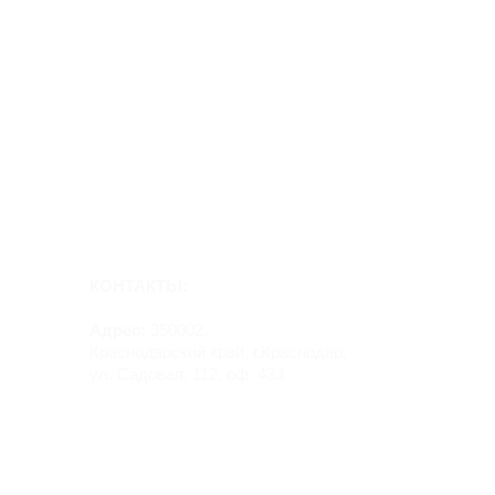
КОНТАКТЫ:
Адрес:
350002,
Краснодарский край, г.Краснодар,
ул. Садовая, 112, оф. 433
Руководитель:
Мельникова Ирина Николаевна
ИНН 231101037691