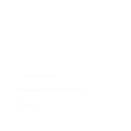
ПОКУПАТЕЛЮ:
Маршруты транспорта on-line
Новости
Контакты
ТРАНЗИТНАЯ РЕКЛАМА