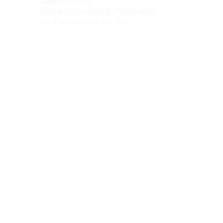
Адрес:
350002,
Краснодарский край, г.Краснодар,
ул. Садовая, 112, оф. 433
Руководитель:
Мельникова Ирина Николаевна
ИНН 231101037691
gortrans-ltd@yandex.ru
тел.: +7-918-337-88-80
тел.: +7-999-637-88-80
WhatsApp: тел.: +7-918-337-88-80
Отдел продаж:
тел.: +7-999-633-88-80
тел.: +7-999-635-88-80
тел.: +7-999-637-88-80
​​
Сайт: gortrans.info