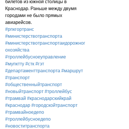
билетов из южной столицы в 
Краснодар. Раньше между двумя 
городами не было прямых 
авиарейсов.
#рпкгортранс
#министерствотранспорта
#министерствотранспортаидорожног
охозяйства
#троллейбусноеуправление
#мупктту
#стк
#гэт
#департаменттранспорта
#маршрут
#транспорт
#общественныйтранспорт
#новыйтранспорт
#троллейбус
#трамвай
#краснодарскийкрай
#краснодар
#городскойтранспорт
#трамвайноедепо
#троллейбусноедепо
#новоститранспорта