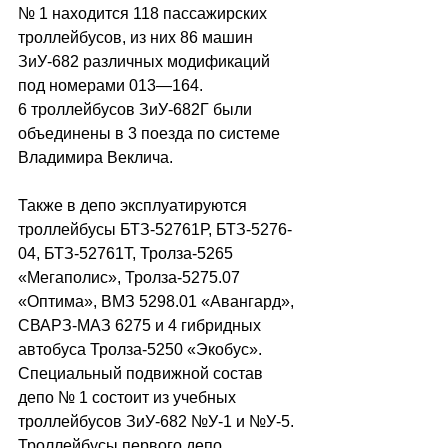
№ 1 находится 118 пассажирских 
троллейбусов, из них 86 машин 
ЗиУ-682 различных модификаций 
под номерами 013—164.
6 троллейбусов ЗиУ-682Г были 
объединены в 3 поезда по системе 
Владимира Веклича. 
Также в депо эксплуатируются 
троллейбусы БТЗ-52761Р, БТЗ-5276-
04, БТЗ-52761Т, Тролза-5265 
«Мегаполис», Тролза-5275.07 
«Оптима», ВМЗ 5298.01 «Авангард», 
СВАРЗ-МАЗ 6275 и 4 гибридных 
автобуса Тролза-5250 «Экобус». 
Специальный подвижной состав 
депо № 1 состоит из учебных 
троллейбусов ЗиУ-682 №У-1 и №У-5.
Троллейбусы первого депо 