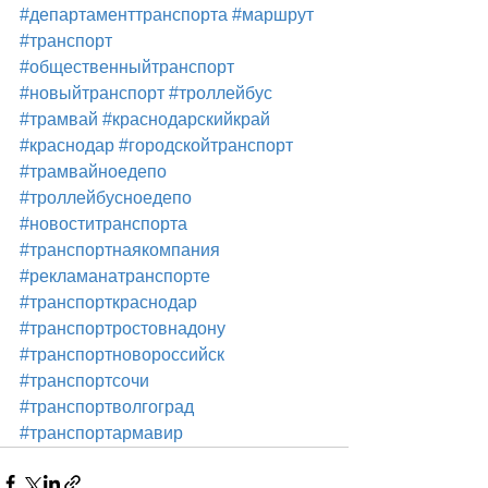
#департаменттранспорта
#маршрут
#транспорт
#общественныйтранспорт
#новыйтранспорт
#троллейбус
#трамвай
#краснодарскийкрай
#краснодар
#городскойтранспорт
#трамвайноедепо
#троллейбусноедепо
#новоститранспорта
#транспортнаякомпания
#рекламанатранспорте
#транспорткраснодар
#транспортростовнадону
#транспортновороссийск
#транспортсочи
#транспортволгоград
#транспортармавир