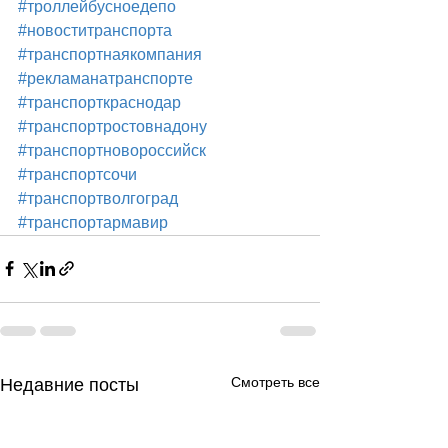
#троллейбусноедепо
#новоститранспорта
#транспортнаякомпания
#рекламанатранспорте
#транспорткраснодар
#транспортростовнадону
#транспортновороссийск
#транспортсочи
#транспортволгоград
#транспортармавир
Смотреть все
Недавние посты