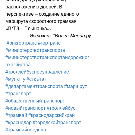
расположению дверей. В 
перспективе – создание единого 
маршрута скоростного трамвая 
«ВгТЗ – Ельшанка».
Источник "Волга-Медиа.ру
#рпкгортранс
#гортранс
#министерствотранспорта
#министерствотранспортаидорожног
охозяйства
#троллейбусноеуправление
#мупктту
#стк
#гэт
#департаменттранспорта
#маршрут
#транспорт
#общественныйтранспорт
#новыйтранспорт
#троллейбус
#трамвай
#краснодарскийкрай
#краснодар
#городскойтранспорт
#трамвайноедепо