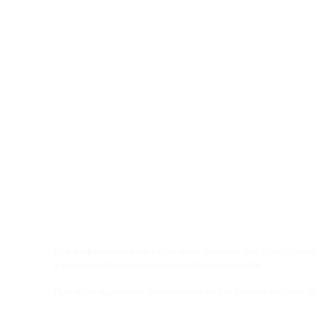
Реклама на вокзалах
Реклама в Ласточке
Реклама на задних стеклах
автобусов
Наружная реклама
Реклама в госучреждениях
Типография
Реклама на радио и ТВ
Адресная и Безадресная рассылка по
почтовым ящикам
Вся информация на сайте
www.gortrans.info
предоставл
в ознакомительных и познавательных целях.
При использовании материалов сайта ссылка на сайт о