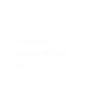
ПОКУПАТЕЛЮ:
Маршруты транспорта on-line
Новости
Контакты
ТРАНЗИТНАЯ РЕКЛАМА
Широкоформатная и интерьерная печать
Брендирование общественного транспорта