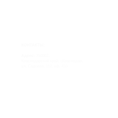
КОНТАКТЫ:
Адрес:
350002,
Краснодарский край, г.Краснодар,
ул. Садовая, 112, оф. 433
Руководитель:
Мельникова Ирина Николаевна
ИНН 231101037691
gortrans-ltd@yandex.ru
тел.: +7-918-337-88-80
тел.: +7-999-637-88-80