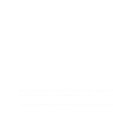
Реклама на вокзалах
Реклама в Ласточке
Реклама на задних стеклах
автобусов
Наружная реклама
Реклама в госучреждениях
Типография
Реклама на радио и ТВ
Адресная и Безадресная рассылка по
почтовым ящикам
Вся информация на сайте
www.gortrans.info
предоставл
в ознакомительных и познавательных целях.
При использовании материалов сайта ссылка на сайт о