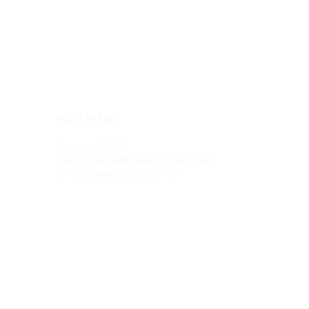
КОНТАКТЫ:
Адрес:
350002,
Краснодарский край, г.Краснодар,
ул. Садовая, 112, оф. 433
Руководитель:
Мельникова Ирина Николаевна
ИНН 231101037691
gortrans-ltd@yandex.ru
тел.: +7-918-337-88-80
тел.: +7-999-637-88-80