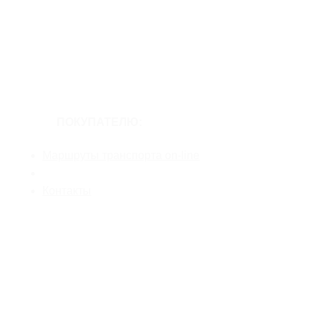
ПОКУПАТЕЛЮ:
Маршруты транспорта on-line
Новости
Контакты
ТРАНЗИТНАЯ РЕКЛАМА
Широкоформатная и интерьерная печать
Брендирование общественного транспорта