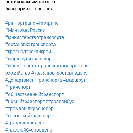
режим максимального 
благоприятствования.
#рпкгортранс
#гортранс
#МинтрансРоссии
#министерствотранспорта
#остановкатранспорта
#краснодарскийкрай
#маршрутытранспорта
#министерствотранспортаидорожног
охозяйства
#транспортростовнадону
#департаменттранспорта
#маршрут
#транспорт
#общественныйтранспорт
#новыйтранспорт
#троллейбус
#трамвай
#краснодар
#городскойтранспорт
#трамвайноедепо
#троллейбусноедепо