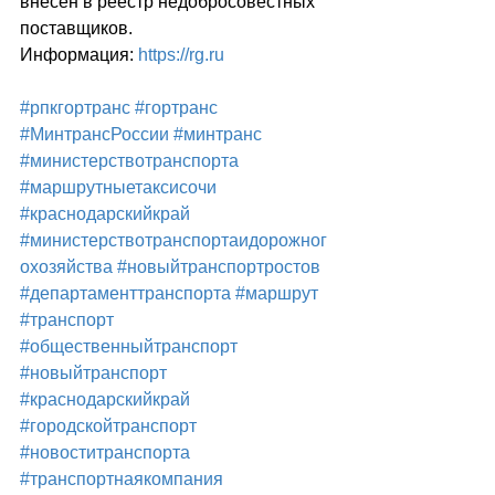
внесен в реестр недобросовестных 
поставщиков.
Информация: 
https://rg.ru
#рпкгортранс
#гортранс
#МинтрансРоссии
#минтранс
#министерствотранспорта
#маршрутныетаксисочи
#краснодарскийкрай
#министерствотранспортаидорожног
охозяйства
#новыйтранспортростов
#департаменттранспорта
#маршрут
#транспорт
#общественныйтранспорт
#новыйтранспорт
#краснодарскийкрай
#городскойтранспорт
#новоститранспорта
#транспортнаякомпания