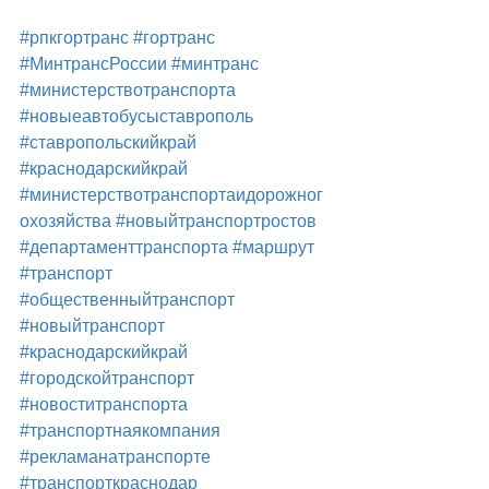
#рпкгортранс
#гортранс
#МинтрансРоссии
#минтранс
#министерствотранспорта
#новыеавтобусыставрополь
#ставропольскийкрай
#краснодарскийкрай
#министерствотранспортаидорожног
охозяйства
#новыйтранспортростов
#департаменттранспорта
#маршрут
#транспорт
#общественныйтранспорт
#новыйтранспорт
#краснодарскийкрай
#городскойтранспорт
#новоститранспорта
#транспортнаякомпания
#рекламанатранспорте
#транспорткраснодар