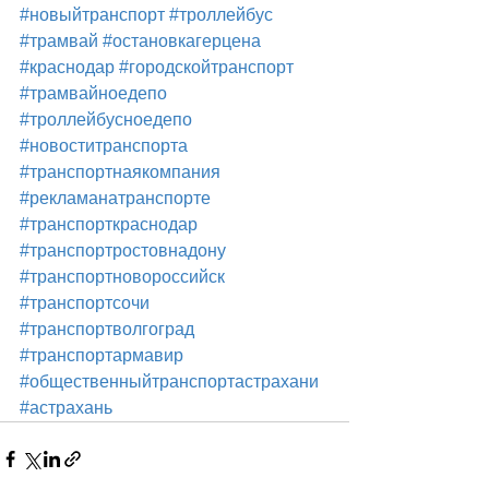
#новыйтранспорт
#троллейбус
#трамвай
#остановкагерцена
#краснодар
#городскойтранспорт
#трамвайноедепо
#троллейбусноедепо
#новоститранспорта
#транспортнаякомпания
#рекламанатранспорте
#транспорткраснодар
#транспортростовнадону
#транспортновороссийск
#транспортсочи
#транспортволгоград
#транспортармавир
#общественныйтранспортастрахани
#астрахань