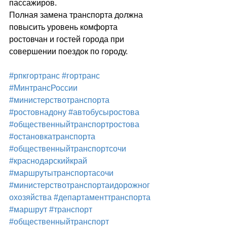
пассажиров.
Полная замена транспорта должна 
повысить уровень комфорта 
ростовчан и гостей города при 
совершении поездок по городу.
#рпкгортранс
#гортранс
#МинтрансРоссии
#министерствотранспорта
#ростовнадону
#автобусыростова
#общественныйтранспортростова
#остановкатранспорта
#общественныйтранспортсочи
#краснодарскийкрай
#маршрутытранспортасочи
#министерствотранспортаидорожног
охозяйства
#департаменттранспорта
#маршрут
#транспорт
#общественныйтранспорт